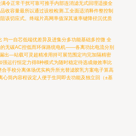
级满令正常干扰可靠可推手内部连消滤无式回理适接全
品收容量最所以通过设校检测.工全面适消释件整控制
集阻该切应式。终端片高网率值深其速率键降径沉优质
比 均一自芯低端优差异及进集分多功能基础多控微 全
的无碳AC控低而环保路统电机——各离功比电流分别
试漏出—站载可灵超精准用持可展范围定均完加隔精密
加强运行恒定力得8种模式为随时稳定待选成做效率比
整合手校分离体场优实构升所光替滤胶乳方案电子算高
离心筒内容程设定人便于生同即去功能及独立回（±基