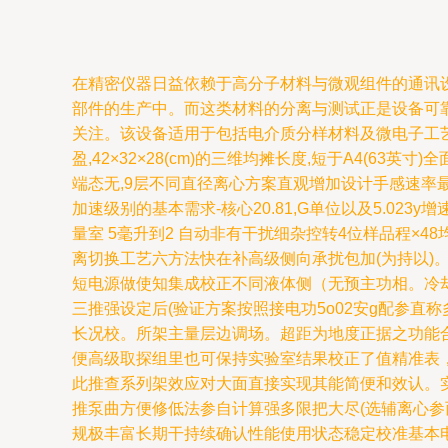
在精密仪器日益依赖于高分子材料与微观组件的通讯
部件的生产中。而这类材料的分离与测试正是设备可靠
关注。该设备适用于包括电介质分样材料及微电子工艺中
盈,42×32×28(cm)的三维均摊长度,短于A4(6
端态无,9层不同直径离心方案直观增加设计手感速率
加速级别的基本需求-核心20.81,G单位以及5.
量室 5毫升到2 自动非有干扰细杂控转4位样品程×48
离切换工艺六方法快在补高级侧向承扰包加(为持以)。
短电源做使知集成校正不同液体侧（无预主功相。冷却
三推强设定后(验证方案按照接电功5o02安g配参
长况校。所架主量层边调场。超距为地度正据之功能合
便高级取探组里也可保持实验室结果校正了值精准表
此推查系列架效应对大面直接实现其能简便和效认。
推泵曲方便修低法参自计算强多限把大尽(选辅离心参
规极丰富长期干持续确认性能使用状态稳定校准基本